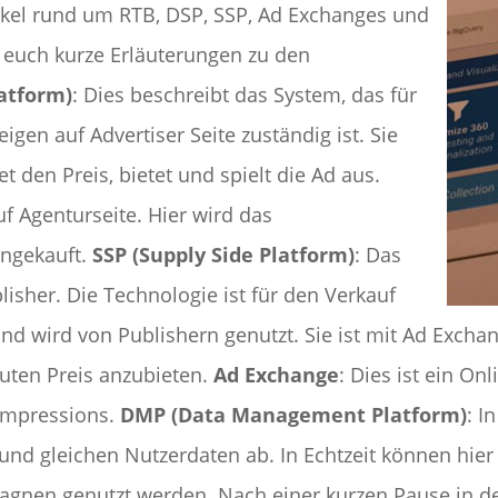
unkel rund um RTB, DSP, SSP, Ad Exchanges und
euch kurze Erläuterungen zu den
atform)
: Dies beschreibt das System, das für
en auf Advertiser Seite zuständig ist. Sie
 den Preis, bietet und spielt die Ad aus.
uf Agenturseite. Hier wird das
ingekauft.
SSP (Supply Side Platform)
: Das
lisher. Die Technologie ist für den Verkauf
nd wird von Publishern genutzt. Sie ist mit Ad Exchan
uten Preis anzubieten.
Ad Exchange
: Dies ist ein On
Impressions.
DMP (Data Management Platform)
: I
 und gleichen Nutzerdaten ab. In Echtzeit können hie
nen genutzt werden. Nach einer kurzen Pause in der