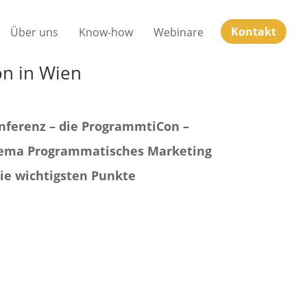
Kontakt
Über uns
Know-how
Webinare
n in Wien
nferenz – die ProgrammtiCon –
 Thema Programmatisches Marketing
die wichtigsten Punkte