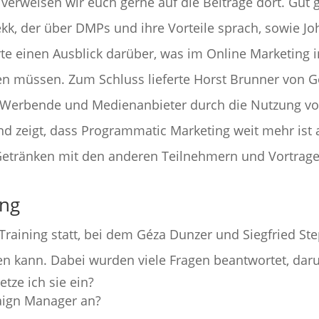
 verweisen wir euch gerne auf die Beiträge dort. Gut 
k, der über DMPs und ihre Vorteile sprach, sowie Jo
erte einen Ausblick darüber, was im Online Marketing 
n müssen. Zum Schluss lieferte Horst Brunner von G
r Werbende und Medienanbieter durch die Nutzung vo
d zeigt, dass Programmatic Marketing weit mehr ist 
d Getränken mit den anderen Teilnehmern und Vortr
ing
Training statt, bei dem Géza Dunzer und Siegfried St
en kann. Dabei wurden viele Fragen beantwortet, dar
tze ich sie ein?
ign Manager an?