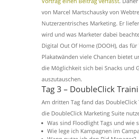
Vortrag einen Beitrag verfasst
. Daher
von Marcel Martschausky von Webtrek
Nutzerzentrisches Marketing. Er lief
wird und was Marketer dabei beachte
Digital Out Of Home (DOOH), das fü
Plakatwänden viele Chancen bietet un
die Möglichkeit sich bei Snacks un
auszutauschen.
Tag 3 – DoubleClick Train
Am dritten Tag fand das DoubleClick 
die DoubleClick Marketing Suite nutz
Was sind Floodlight Tags und wie se
Wie lege ich Kampagnen im Campa