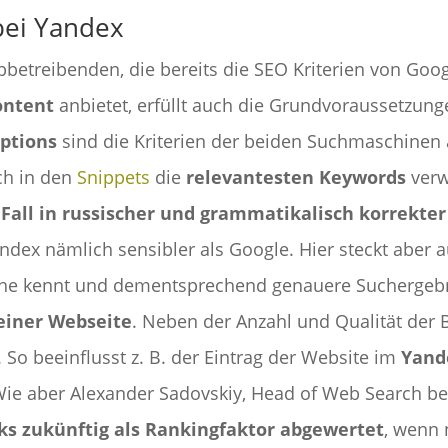
bei Yandex
bbetreibenden, die bereits die SEO Kriterien von Goo
ontent
anbietet, erfüllt auch die Grundvoraussetzung
iptions
sind die Kriterien der beiden Suchmaschinen 
ch in den
Snippets
die
relevantesten Keywords
verw
Fall in russischer und grammatikalisch korrekte
dex nämlich sensibler als Google. Hier steckt aber a
che kennt und dementsprechend genauere Suchergebniss
einer Webseite
. Neben der Anzahl und Qualität der B
So beeinflusst z. B. der Eintrag der Website im
Yand
 Wie aber Alexander Sadovskiy, Head of Web Search be
ks zukünftig als Rankingfaktor abgewertet
, wenn 