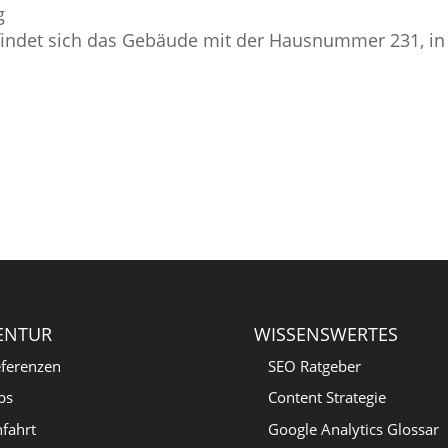
g
findet sich das Gebäude mit der Hausnummer 231, in
ENTUR
WISSENSWERTES
ferenzen
SEO Ratgeber
bs
Content Strategie
fahrt
Google Analytics Glossar