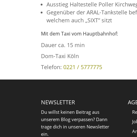
Ausstieg Haltestelle Poller Kirchwe
Gegenüber der ARAL-Tankstelle be
welchem auch „SIXT“ sitzt
Mit dem Taxi vom Hauptbahnhof:
Dauer ca. 15 min
Dom-Taxi Köln
Telefon:
0221 / 5777775
NEWSLETTER
AG
Du willst keinen Beitrag aus
Re
unserem Blog verpassen? Dann
Jo
trage dich in unseren Newsletter
An
ein.