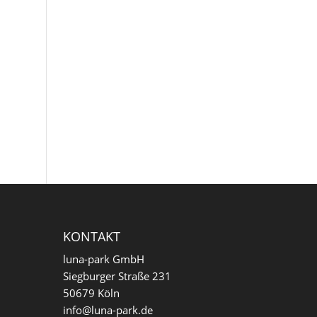
KONTAKT
luna-park GmbH
Siegburger Straße 231
50679 Köln
info@luna-park.de