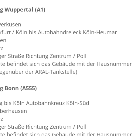
g Wuppertal (A1)
verkusen
kfurt / Köln bis Autobahndreieck Köln-Heumar
hen
rz
ger Straße Richtung Zentrum / Poll
eite befindet sich das Gebäude mit der Hausnummer
(gegenüber der ARAL-Tankstelle)
g Bonn (A555)
g bis Köln Autobahnkreuz Köln-Süd
Oberhausen
rz
ger Straße Richtung Zentrum / Poll
eite befindet sich das Gebäude mit der Hausnummer