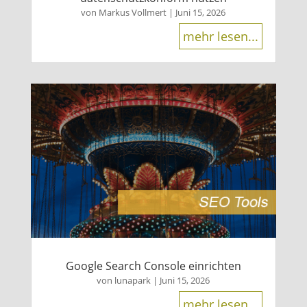
von
Markus Vollmert
|
Juni 15, 2026
mehr lesen...
Google Search Console einrichten
von
lunapark
|
Juni 15, 2026
mehr lesen...