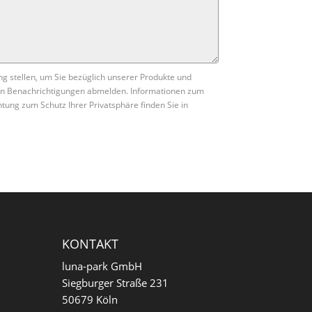
ng stellen, um Sie bezüglich unserer Produkte und
esen Benachrichtigungen abmelden. Informationen zum
tung zum Schutz Ihrer Privatsphäre finden Sie in
KONTAKT
luna-park GmbH
Siegburger Straße 231
50679 Köln