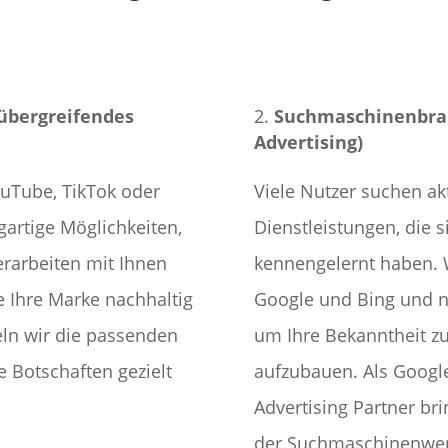
lübergreifendes
Suchmaschinenbran
Advertising)
ouTube, TikTok oder
Viele Nutzer suchen ak
igartige Möglichkeiten,
Dienstleistungen, die
erarbeiten mit Ihnen
kennengelernt haben. W
e Ihre Marke nachhaltig
Google und Bing und n
ln wir die passenden
um Ihre Bekanntheit zu
 Botschaften gezielt
aufzubauen. Als Googl
Advertising Partner b
der Suchmaschinenwer