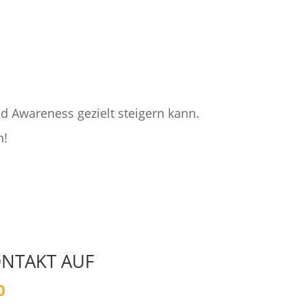
nd Awareness gezielt steigern kann.
n!
ONTAKT AUF
0