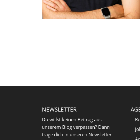
NEWSLETTER
AG
Du willst keinen Beitrag aus
Re
unserem Blog verpassen? Dann
Jo
trage dich in unseren Newsletter
An