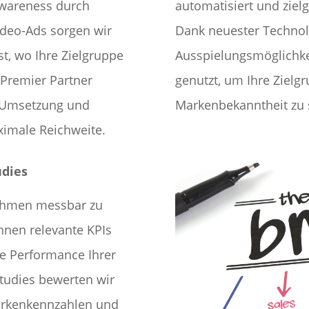
Awareness durch
automatisiert und zielg
Video-Ads sorgen wir
Dank neuester Technol
st, wo Ihre Zielgruppe
Ausspielungsmöglichkei
e Premier Partner
genutzt, um Ihre Zielg
e Umsetzung und
Markenbekanntheit zu s
ximale Reichweite.
udies
ahmen messbar zu
hnen relevante KPIs
ie Performance Ihrer
Studies bewerten wir
arkenkennzahlen und