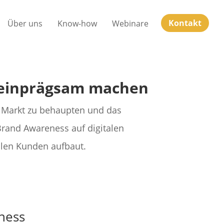
Kontakt
Über uns
Know-how
Webinare
d einprägsam machen
n Markt zu behaupten und das
 Brand Awareness auf digitalen
llen Kunden aufbaut.
ness