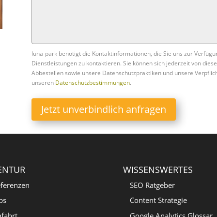
luna-park benötigt die Kontaktinformationen, die Sie uns zur Verfügu
Dienstleistungen zu kontaktieren. Sie können sich jederzeit von di
Abbestellen sowie unsere Datenschutzpraktiken und unsere Verpflich
unseren
Datenschutzbestimmungen
.
Jetzt unverbindlich anfragen
ENTUR
WISSENSWERTES
ferenzen
SEO Ratgeber
bs
Content Strategie
fahrt
Google Analytics Glossar