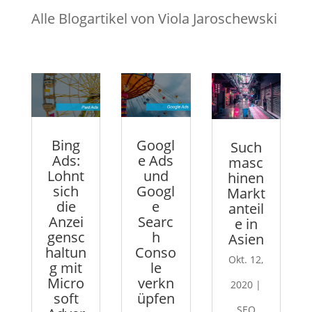
Alle Blogartikel von Viola Jaroschewski
Bing
Googl
Such
Ads:
e Ads
masc
Lohnt
und
hinen
sich
Googl
Markt
die
e
anteil
Anzei
Searc
e in
gensc
h
Asien
haltun
Conso
Okt. 12,
g mit
le
Micro
verkn
2020
|
soft
üpfen
SEO