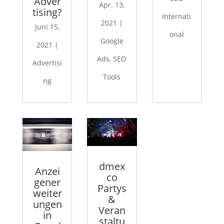
Adver
Apr. 13,
tising?
Internati
2021
|
Juni 15,
onal
Google
2021
|
Ads
,
SEO
Advertisi
Tools
ng
dmex
Anzei
co
gener
Partys
weiter
&
ungen
Veran
in
staltu